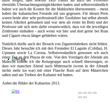
dafür sorgen, dass sowohl Taxi- Fahrer als auch der Professor
ebenfalls Übernachtungsmöglichkeiten hatten und selbstverständlich
haben wir auch die Kosten für die Mahlzeiten übernommen – meist
haben die kubanischen Freunde mit uns gegessen. Für diesen Preis
waren beide aber sehr professionell (der Taxifahrer hat selbst abends
keinen Alkohol getrunken und war stets als erster im Bett) und der
Professor sah sich stets dafür verantwortlich, dass wir die jeweiligen
Zeitfenster einhalten - auch wenn wir hier und dort gerne bei Rum
und Cigarre etwas länger geblieben wären.
Natürlich durfte auch der Besuch von Zigarrenfabriken nicht fehlen.
Dieses Jahr besuchte ich mit den Freunden El Laguito (Cohiba), H.
Upmann sowie La Corona. Selbstverständlich genossen wir auch
einen Tag an den Playas de este. Von den Vorzügen der Abende am
Malecon konnte ich die Reisegruppe auch schnell überzeugen, so
dass wir manchen Abend nach Mitternacht (wenn in der Altstadt
nichts mehr los war) mit einer Flasche Rum auf dem Mäuerchen
saßen und am Treiben der Kubaner teil hatten.
Anbei die Bilder der Kubareise 2013.