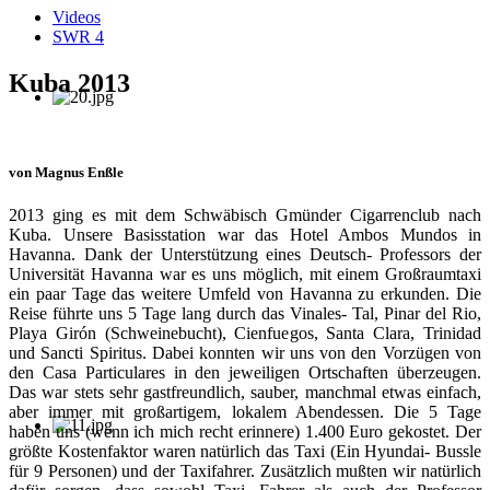
Videos
SWR 4
Kuba 2013
von Magnus Enßle
2013 ging es mit dem Schwäbisch Gmünder Cigarrenclub nach
Kuba. Unsere Basisstation war das Hotel Ambos Mundos in
Havanna. Dank der Unterstützung eines Deutsch- Professors der
Universität Havanna war es uns möglich, mit einem Großraumtaxi
ein paar Tage das weitere Umfeld von Havanna zu erkunden. Die
Reise führte uns 5 Tage lang durch das Vinales- Tal, Pinar del Rio,
Playa Girón (Schweinebucht), Cienfuegos, Santa Clara, Trinidad
und Sancti Spiritus. Dabei konnten wir uns von den Vorzügen von
den Casa Particulares in den jeweiligen Ortschaften überzeugen.
Das war stets sehr gastfreundlich, sauber, manchmal etwas einfach,
aber immer mit großartigem, lokalem Abendessen. Die 5 Tage
haben uns (wenn ich mich recht erinnere) 1.400 Euro gekostet. Der
größte Kostenfaktor waren natürlich das Taxi (Ein Hyundai- Bussle
für 9 Personen) und der Taxifahrer. Zusätzlich mußten wir natürlich