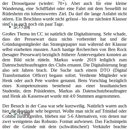
der Drosselgasse (wieder: 70+). Aber auch für eine kleine
Wanderung, eine Schifffahrt oder eine Fahrt mit dem Sessellift ist
Rüdesheim ein lohnenswertes Ziel. Da darf die lange Anfahrt nicht
stören. Ein Beschluss wurde nicht gefasst - bis zur nächsten Klausur
sind`s ja auch noch ein paar Tage.
Großes Thema im CC ist natürlich die Digitalisierung. Sehr schade,
dass der Pressewart dazu nichts vorbereitet hat und die
Gründungsmitglieder das Strategiepapier nun während der Klausur
selbst erarbeiten mussten. Auch hastige Recherchen von Ben Rock
(besagter Pressewart) bezüglich früherer Ämtervergaben konnten an
dem Bild nicht rütteln. Markus wurde 2019 lediglich zum
Datenschutzbeauftragten des Clubs ernannt. Die Digitalisierung liegt
also seit Jahren brach. Die Suche nach einem DTO (Digital
Transformation Officer) begann sofort. Verdiente Mitglieder wie
Henk oder auch Pete wurden genannt. Bens Vorschlag bezüglich
eines Kompetenzteams bestehend aus einer brasilianischen
Studentin, dem Präsidenten, Markus als Datenschutzbeauftragter
und Henk als Kassenwart wurde mit 4:0 Stummen angenommen.
Der Besuch in der Casa war sehr kurzweilig. Natürlich waren auch
hier die Bestände sehr begrenzt. Wollte man nicht auf Trinidad oder
Cohiba zurückgreifen, blieben nur 5-6 Alternativen, von denen nur
zwei wenigstens das Robusto- Format aufwiesen. Das Fachsimpeln
über die Gründe mit dem (schwäbischen!) Verkäufer brachte