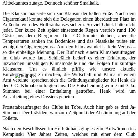
Altbekanntes zutage. Dennoch schöner Smalltalk.
Die Klausur mauserte sich zur Klausur der kalten Füße. Nach dem
Cigarrenkauf konnte sich die Delegation einen überdachten Platz im
Außenbereich des Hofbräuhauses sichern. So viel Glück hatte nicht
jeder. Der kurze Zeit später einsetzende Regen vertrieb rund 100
Gäste aus dem Biergarten. Der CC konnte bleiben, aber die
Temperaturen sanken ins Bodenlose und das Nasskalte trübte ein
wenig den Cigarrengenuss. Auf den Klimawandel ist kein Verlass –
so die einhellige Meinung. Der Ruf nach einem Klimabeauftragten
im Club wurde laut. Schließlich bedarf es einer Erklärung der
inzwischen unzähligen Klimamodelle und die Folgen für künftige
Klausuren. Um es ähnlich pfiffig wie unsere aktuelle
Bundesregierung zu machen, die Wirtschaft und Klima in einem
Amt vereinte, sprachen sich die Gründungsmitglieder für Henk als
den CC- Klimabeauftragten aus. Die Entscheidung wurde mit 3 Ja-
Stimmen bei einer Enthaltung getroffen. Henk wird um
Ausarbeitung eines Dossiers gebeten.
Prostatabeauftragter des Clubs ist Tobs. Auch hier gab es drei Ja-
Stimmen. Der Präsident war zum Zeitpunkt der Abstimmung auf der
Toilette.
Nach den Beschlüssen im Hofbräuhaus ging es zum Aufwärmen ins
Kempinski Vier Jahres Zeiten, welches mit einer dem Club