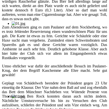
würdigen Raucherbar glänzte. Das Bier ließ allerdings lange auf
sich warten, direkt an den Platz wurde es auch nicht geliefert und
kostete dennoch 8 Euro (0,3 Liter). Aber so darf man wohl
auftreten, wenn man eine Cigarrenlounge hat. Aber wie gesagt: Toll,
dass es sowas noch gibt.
Zum Abendessen ging es zum Paulaner auf dem Nockherberg, wo
es trotz fehlender Reservierung einen wunderschönen Platz für uns
gab. Die Karte ist etwas zu fein. Gerichte wie Schäufele oder eine
Haxe sucht man vergebens. Zumindest einen Schweinsbraten und
Spareribs gab es und diese Gerichte waren vorzüglich. Das
Ambiente ist auch sehr fein. Deutlich gehobene Klasse. Aber auch
hier hätte der Club sich vor allem im Eingangsbereich etwas
Rustikales vorgestellt.
Umso ehrlicher war dafür der anschließende Besuch im Paulaner-
Krug, der dem Begriff Kaschemme alle Ehre macht. Sehr gut
gewählt!
Geplagt von Schädelweh beendete der Präsident gegen 23 Uhr
einseitig die Klausur. Der Vize nahm dem Ball auf und zog ebenfalls
das Bett dem Münchner Nachtleben vor. Wütende Proteste von
Thorsten und Ben Rock konnten daran auch nichts ändern.
Nächtliche Umsturzversuche bis hin zu Versuchen den Club
aufzulösen, schliefen der Präsident und sein Vize einfach weg. Am