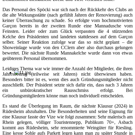
Das Personal des Spöcki war sich nach der Rückkehr des Clubs an
die alte Wirkungsstätte (nach gefühlt Jahren der Renovierung) auch
keiner Überraschung zu schade. So erfolgte vom hochmotivierten
Garçon bereits in der zweiten Runde eine Mannadusche vom
Feinsten. Leider oder zum Glück verpassten die 4 stürzenden
Kelche den Präsidenten und landeten stattdessen auf dem Garçon
selber. Seiner Reaktion zufolge war das so nicht geplant – die
Showeinlage wurde von den CClern aber also durchaus gelungen
bewertet. Die nächste Runde Mannakelche wurde dann von etwas
geübterem Personal übernommen.
Leidiges Thema war wie immer die Anzahl der Mitglieder, die ihren
Jahresbeitrag (teilweise seit Jahren) nicht überwiesen haben.
Besonders bitter ist es, wenn dies auch Gründungsmitglieder nicht
ausschließt. Der Präsident setzte sich dafür ein, dass nach 3 Jahren
ein unbürokratischer Rausschmiss erfolgt. Bei
Gründungsmitgliedern könne man noch individuell entscheiden.
Es stand die Überlegung im Raum, die nächste Klausur (2024) in
Rüdesheim abzuhalten. Die Besonderheiten und seine Eignung für
eine Klausur fasste der Vize wie folgt zusammen: Sehr malerisch am
Rhein gelegen, völliger Touristennepp, Publikum 70+, Asbach
kommt aus Rüdesheim, sehr renommierte Weingüter für Riesling.
Eine kesse Sohle aufs Parkett legen kann man zu später Stunde in