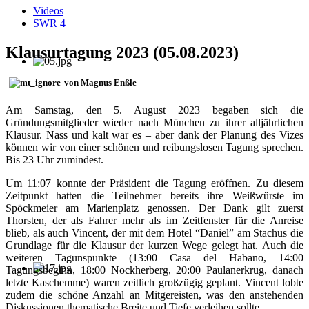
Videos
SWR 4
Klausurtagung 2023 (05.08.2023)
von Magnus Enßle
Am Samstag, den 5. August 2023 begaben sich die
Gründungsmitglieder wieder nach München zu ihrer alljährlichen
Klausur. Nass und kalt war es – aber dank der Planung des Vizes
können wir von einer schönen und reibungslosen Tagung sprechen.
Bis 23 Uhr zumindest.
Um 11:07 konnte der Präsident die Tagung eröffnen. Zu diesem
Zeitpunkt hatten die Teilnehmer bereits ihre Weißwürste im
Spöckmeier am Marienplatz genossen. Der Dank gilt zuerst
Thorsten, der als Fahrer mehr als im Zeitfenster für die Anreise
blieb, als auch Vincent, der mit dem Hotel “Daniel” am Stachus die
Grundlage für die Klausur der kurzen Wege gelegt hat. Auch die
weiteren Tagunspunkte (13:00 Casa del Habano, 14:00
Tagungsbeginn, 18:00 Nockherberg, 20:00 Paulanerkrug, danach
letzte Kaschemme) waren zeitlich großzügig geplant. Vincent lobte
zudem die schöne Anzahl an Mitgereisten, was den anstehenden
Diskussionen thematische Breite und Tiefe verleihen sollte.